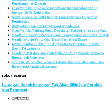
Pembangunan Daerah
Guru Menulis
Penyesalan Mendalam Bisa Membuat Anda
Mengenali Diri Lebih Jelas
News
Seminar di UMM, Konjen Cina Tawarkan Kerjasama
Pendidikan
Budaya
Menjaga dan Menghidupkan Sidalupa
Guru Menulis
Manfaat Sejati Kedekatan Kakek/Nenek pada Cucu
Headline
Polinema Pasang Irigasi Tenaga Surya di Karang Tengah
Headline
Polije Bantu Olah Daun Gamal Jadi Silase
News
Pelatihan Public Speaking untuk Komunitas Peradilan
Semu FH Unimma
Headline
USK dan Universiti Malaya Dukung Pemulihan Pasca
Bencana di Pidie Jaya
Literasi
UWKS Gelar Seminar Literasi Nasional dan Luncurkan
Buku Kredo Kewijayakusumaan
rokok eceran
Larangan Rokok Ketengan Tak Akan Bikin Jera Perokok
dan Pengecer
28/12/2022