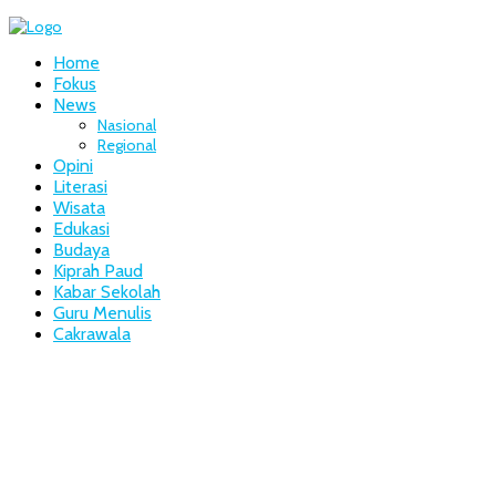
Home
Fokus
News
Nasional
Regional
Opini
Literasi
Wisata
Edukasi
Budaya
Kiprah Paud
Kabar Sekolah
Guru Menulis
Cakrawala