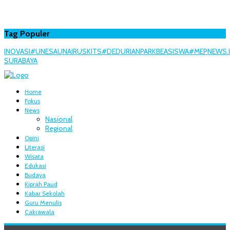
Tag Populer
INOVASI
#UNESA
UNAIR
USK
ITS
#DEDURIANPARK
BEASISWA
#MEPNEWS.
SURABAYA
Home
Fokus
News
Nasional
Regional
Opini
Literasi
Wisata
Edukasi
Budaya
Kiprah Paud
Kabar Sekolah
Guru Menulis
Cakrawala