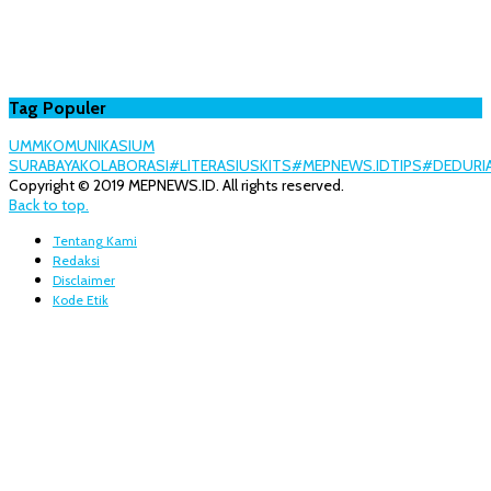
Tag Populer
UMM
KOMUNIKASI
UM
SURABAYA
KOLABORASI
#LITERASI
USK
ITS
#MEPNEWS.ID
TIPS
#DEDURI
Copyright © 2019 MEPNEWS.ID. All rights reserved.
Back to top.
Tentang Kami
Redaksi
Disclaimer
Kode Etik