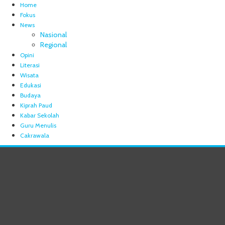
Home
Fokus
News
Nasional
Regional
Opini
Literasi
Wisata
Edukasi
Budaya
Kiprah Paud
Kabar Sekolah
Guru Menulis
Cakrawala