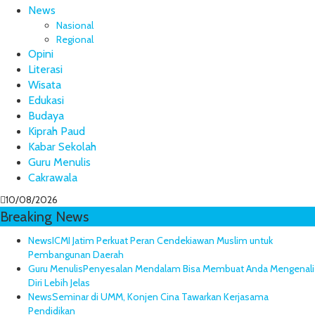
News
Nasional
Regional
Opini
Literasi
Wisata
Edukasi
Budaya
Kiprah Paud
Kabar Sekolah
Guru Menulis
Cakrawala
10/08/2026
Breaking News
News
ICMI Jatim Perkuat Peran Cendekiawan Muslim untuk
Pembangunan Daerah
Guru Menulis
Penyesalan Mendalam Bisa Membuat Anda Mengenali
Diri Lebih Jelas
News
Seminar di UMM, Konjen Cina Tawarkan Kerjasama
Pendidikan