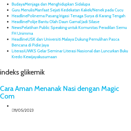
Budaya
Menjaga dan Menghidupkan Sidalupa
Guru Menulis
Manfaat Sejati Kedekatan Kakek/Nenek pada Cucu
Headline
Polinema Pasang Irigasi Tenaga Surya di Karang Tengah
Headline
Polije Bantu Olah Daun Gamal Jadi Silase
News
Pelatihan Public Speaking untuk Komunitas Peradilan Semu
FH Unimma
Headline
USK dan Universiti Malaya Dukung Pemulihan Pasca
Bencana di Pidie Jaya
Literasi
UWKS Gelar Seminar Literasi Nasional dan Luncurkan Buku
Kredo Kewijayakusumaan
indeks glikemik
Cara Aman Menanak Nasi dengan Magic
Com
11/05/2023