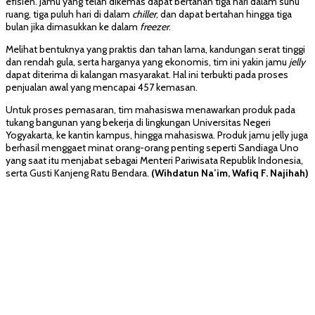
efisien. Jamu yang telah dikemas dapat bertahan tiga hari dalam suhu
ruang, tiga puluh hari di dalam
chiller
, dan dapat bertahan hingga tiga
bulan jika dimasukkan ke dalam
freezer
.
Melihat bentuknya yang praktis dan tahan lama, kandungan serat tinggi
dan rendah gula, serta harganya yang ekonomis, tim ini yakin jamu
jelly
dapat diterima di kalangan masyarakat. Hal ini terbukti pada proses
penjualan awal yang mencapai 457 kemasan.
Untuk proses pemasaran, tim mahasiswa menawarkan produk pada
tukang bangunan yang bekerja di lingkungan Universitas Negeri
Yogyakarta, ke kantin kampus, hingga mahasiswa. Produk jamu jelly juga
berhasil menggaet minat orang-orang penting seperti Sandiaga Uno
yang saat itu menjabat sebagai Menteri Pariwisata Republik Indonesia,
serta Gusti Kanjeng Ratu Bendara.
(Wihdatun Na’im, Wafiq F. Najihah)