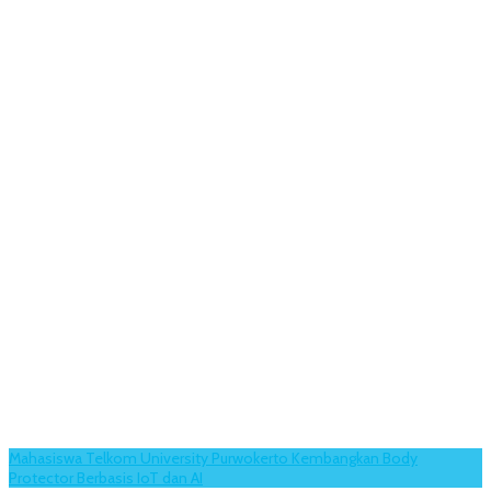
Mahasiswa Telkom University Purwokerto Kembangkan Body
Protector Berbasis IoT dan AI