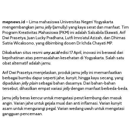
mepnews.id
– Lima mahasiswa Universitas Negeri Yogyakarta
mengembangkan jamu
jelly
(Jamully) yang kaya serat dan manfaat. Tim
Program Kreativitas Mahasiswa (PKM) ini adalah Salsabila Ekawati, Arif
Dwi Prasetya, Juan Lucky Pradhana, Lutfi Imro’atul Azizah, dan Dhimas
Satria Wicaksono, yang dibimbing dosen Dr Ichda Chayati MP.
Dikabarkan situs resmi
uny.ac.id
edisi 17 April, inovasi ini berawal dari
keprihatinan atas permasalahan kesehatan di Yogyakarta. Salah satu
obat alternatif adalah jamu.
Arif Dwi Prasetya menjelaskan, produk jamu jelly ini memanfaatkan
berbagai bumbu dapur seperti jahe, kunyit, hingga kayu secang, yang
dipadukan
jelly plain
sebagai bahan dasarnya. Dari bahan-bahan
tersebut, dihasilkan empat variasi
jelly
dengan manfaat berbeda-beda.
Jamu jelly beras kencur untuk mengatasi perut kembung dan masuk
angin. Varian jahe untuk gejala mual dan anti inflamasi. Varian kunyit
asam untuk mengurangi pegal. Varian wedang uwuh untuk mengatasi
gangguan pencernaan.