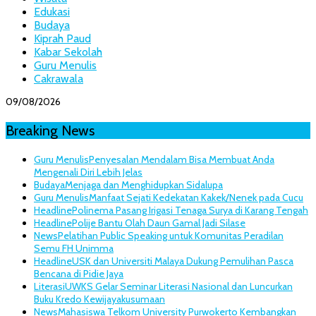
Edukasi
Budaya
Kiprah Paud
Kabar Sekolah
Guru Menulis
Cakrawala
09/08/2026
Breaking News
Guru Menulis
Penyesalan Mendalam Bisa Membuat Anda
Mengenali Diri Lebih Jelas
Budaya
Menjaga dan Menghidupkan Sidalupa
Guru Menulis
Manfaat Sejati Kedekatan Kakek/Nenek pada Cucu
Headline
Polinema Pasang Irigasi Tenaga Surya di Karang Tengah
Headline
Polije Bantu Olah Daun Gamal Jadi Silase
News
Pelatihan Public Speaking untuk Komunitas Peradilan
Semu FH Unimma
Headline
USK dan Universiti Malaya Dukung Pemulihan Pasca
Bencana di Pidie Jaya
Literasi
UWKS Gelar Seminar Literasi Nasional dan Luncurkan
Buku Kredo Kewijayakusumaan
News
Mahasiswa Telkom University Purwokerto Kembangkan