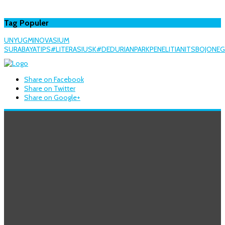
Tag Populer
UNY
UGM
INOVASI
UM
SURABAYA
TIPS
#LITERASI
USK
#DEDURIANPARK
PENELITIAN
ITS
BOJONE
Share on Facebook
Share on Twitter
Share on Google+