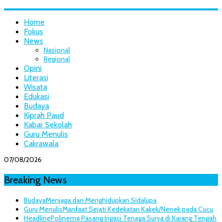
Home
Fokus
News
Nasional
Regional
Opini
Literasi
Wisata
Edukasi
Budaya
Kiprah Paud
Kabar Sekolah
Guru Menulis
Cakrawala
07/08/2026
Breaking News
Budaya
Menjaga dan Menghidupkan Sidalupa
Guru Menulis
Manfaat Sejati Kedekatan Kakek/Nenek pada Cucu
Headline
Polinema Pasang Irigasi Tenaga Surya di Karang Tengah