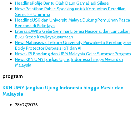
Headline
Polije Bantu Olah Daun Gamal Jadi Silase
News
Pelatihan Public Speaking untuk Komunitas Peradilan
Semu FH Unimma
Headline
USK dan Universiti Malaya Dukung Pemulihan Pasca
Bencana di Pidie Jaya
Literasi
UWKS Gelar Seminar Literasi Nasional dan Luncurkan
Buku Kredo Kewijayakusumaan
News
Mahasiswa Telkom University Purwokerto Kembangkan
Body Protector Berbasis IoT dan AI
News
UPI Bandung dan UPM Malaysia Gelar Summer Program
News
KKN UMY Jangkau Ujung Indonesia hingga Mesir dan
Malaysia
program
KKN UMY Jangkau Ujung Indonesia hingga Mesir dan
Malaysia
28/07/2026