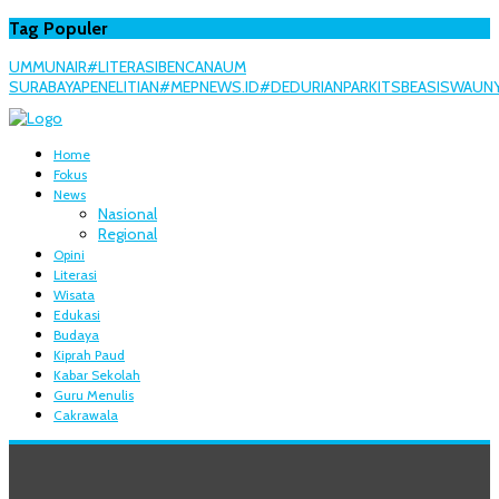
Tag Populer
UMM
UNAIR
#LITERASI
BENCANA
UM
SURABAYA
PENELITIAN
#MEPNEWS.ID
#DEDURIANPARK
ITS
BEASISWA
UN
Home
Fokus
News
Nasional
Regional
Opini
Literasi
Wisata
Edukasi
Budaya
Kiprah Paud
Kabar Sekolah
Guru Menulis
Cakrawala