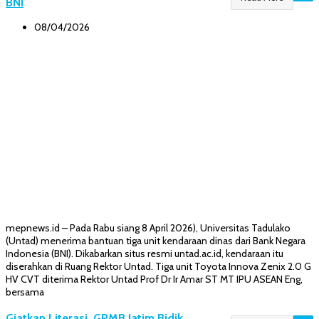
BNI
08/04/2026
mepnews.id – Pada Rabu siang 8 April 2026), Universitas Tadulako
(Untad) menerima bantuan tiga unit kendaraan dinas dari Bank Negara
Indonesia (BNI). Dikabarkan situs resmi untad.ac.id, kendaraan itu
diserahkan di Ruang Rektor Untad. Tiga unit Toyota Innova Zenix 2.0 G
HV CVT diterima Rektor Untad Prof Dr Ir Amar ST MT IPU ASEAN Eng,
bersama
Giatkan Literasi, GPMB Jatim Bidik