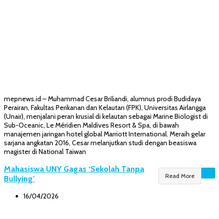
mepnews.id – Muhammad Cesar Briliandi, alumnus prodi Budidaya
Perairan, Fakultas Perikanan dan Kelautan (FPK), Universitas Airlangga
(Unair), menjalani peran krusial di kelautan sebagai Marine Biologist di
Sub-Oceanic, Le Méridien Maldives Resort & Spa, di bawah
manajemen jaringan hotel global Marriott International. Meraih gelar
sarjana angkatan 2016, Cesar melanjutkan studi dengan beasiswa
magister di National Taiwan
Mahasiswa UNY Gagas ‘Sekolah Tanpa
Read More
Bullying’
16/04/2026