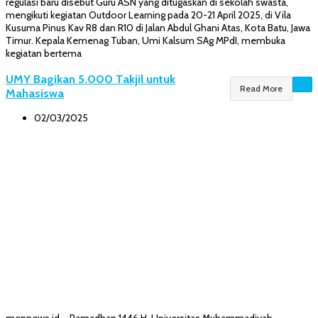
regulasi baru disebut Guru ASN yang ditugaskan di sekolah swasta,
mengikuti kegiatan Outdoor Learning pada 20-21 April 2025, di Vila
Kusuma Pinus Kav R8 dan R10 di Jalan Abdul Ghani Atas, Kota Batu, Jawa
Timur. Kepala Kemenag Tuban, Umi Kalsum SAg MPdI, membuka
kegiatan bertema
UMY Bagikan 5.000 Takjil untuk
Read More
Mahasiswa
02/03/2025
mepnews.id – Ramadhan 1446 H, Universitas Muhammadiyah