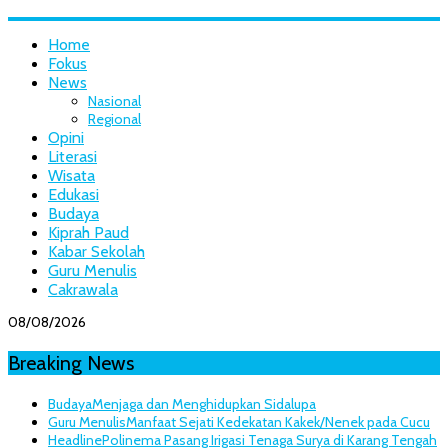
Home
Fokus
News
Nasional
Regional
Opini
Literasi
Wisata
Edukasi
Budaya
Kiprah Paud
Kabar Sekolah
Guru Menulis
Cakrawala
08/08/2026
Breaking News
Budaya
Menjaga dan Menghidupkan Sidalupa
Guru Menulis
Manfaat Sejati Kedekatan Kakek/Nenek pada Cucu
Headline
Polinema Pasang Irigasi Tenaga Surya di Karang Tengah