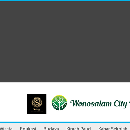
Wisata
Edukasi
Budaya
Kiprah Paud
Kabar Sekolah