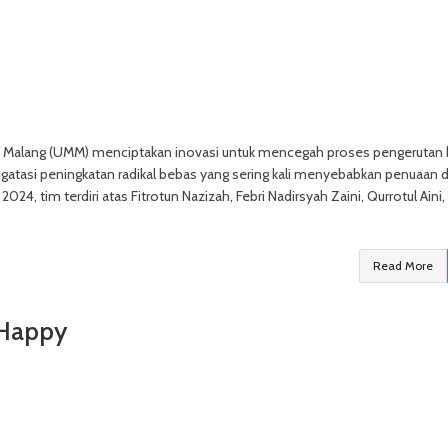
alang (UMM) menciptakan inovasi untuk mencegah proses pengerutan ku
atasi peningkatan radikal bebas yang sering kali menyebabkan penuaan d
024, tim terdiri atas Fitrotun Nazizah, Febri Nadirsyah Zaini, Qurrotul Aini,
Read More
 Happy