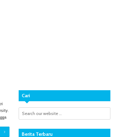
Cari
ri
sity.
ngga
Berita Terbaru