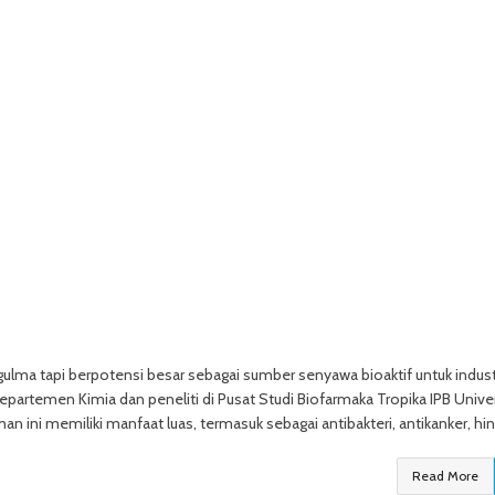
lma tapi berpotensi besar sebagai sumber senyawa bioaktif untuk indust
Departemen Kimia dan peneliti di Pusat Studi Biofarmaka Tropika IPB Univer
n ini memiliki manfaat luas, termasuk sebagai antibakteri, antikanker, hi
Read More