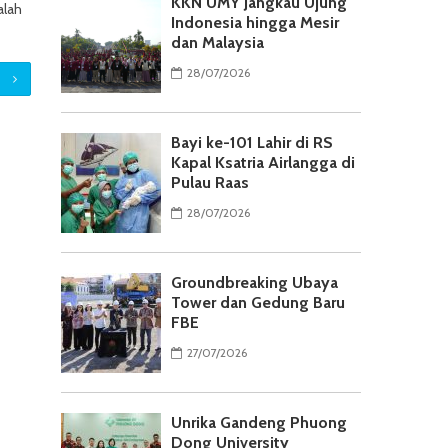
KKN UMY Jangkau Ujung
alah
Indonesia hingga Mesir
dan Malaysia
28/07/2026
Bayi ke-101 Lahir di RS
Kapal Ksatria Airlangga di
Pulau Raas
28/07/2026
Groundbreaking Ubaya
Tower dan Gedung Baru
FBE
27/07/2026
Unrika Gandeng Phuong
Dong University