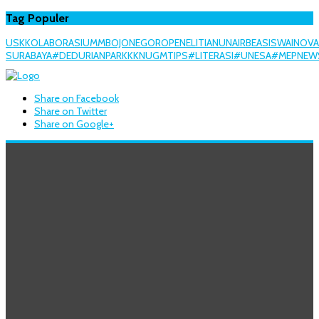
Tag Populer
USK
KOLABORASI
UMM
BOJONEGORO
PENELITIAN
UNAIR
BEASISWA
INOVA
SURABAYA
#DEDURIANPARK
KKN
UGM
TIPS
#LITERASI
#UNESA
#MEPNEWS
Share on Facebook
Share on Twitter
Share on Google+