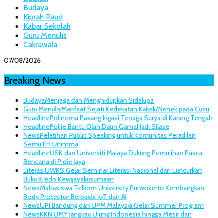
Budaya
Kiprah Paud
Kabar Sekolah
Guru Menulis
Cakrawala
07/08/2026
Breaking News
Budaya
Menjaga dan Menghidupkan Sidalupa
Guru Menulis
Manfaat Sejati Kedekatan Kakek/Nenek pada Cucu
Headline
Polinema Pasang Irigasi Tenaga Surya di Karang Tengah
Headline
Polije Bantu Olah Daun Gamal Jadi Silase
News
Pelatihan Public Speaking untuk Komunitas Peradilan
Semu FH Unimma
Headline
USK dan Universiti Malaya Dukung Pemulihan Pasca
Bencana di Pidie Jaya
Literasi
UWKS Gelar Seminar Literasi Nasional dan Luncurkan
Buku Kredo Kewijayakusumaan
News
Mahasiswa Telkom University Purwokerto Kembangkan
Body Protector Berbasis IoT dan AI
News
UPI Bandung dan UPM Malaysia Gelar Summer Program
News
KKN UMY Jangkau Ujung Indonesia hingga Mesir dan