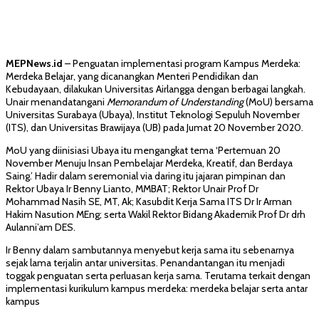
MEPNews.id
– Penguatan implementasi program Kampus Merdeka:
Merdeka Belajar, yang dicanangkan Menteri Pendidikan dan
Kebudayaan, dilakukan Universitas Airlangga dengan berbagai langkah.
Unair menandatangani
Memorandum of Understanding
(MoU) bersama
Universitas Surabaya (Ubaya), Institut Teknologi Sepuluh November
(ITS), dan Universitas Brawijaya (UB) pada Jumat 20 November 2020.
MoU yang diinisiasi Ubaya itu mengangkat tema ‘Pertemuan 20
November Menuju Insan Pembelajar Merdeka, Kreatif, dan Berdaya
Saing.’ Hadir dalam seremonial via daring itu jajaran pimpinan dan
Rektor Ubaya Ir Benny Lianto, MMBAT; Rektor Unair Prof Dr
Mohammad Nasih SE, MT, Ak; Kasubdit Kerja Sama ITS Dr Ir Arman
Hakim Nasution MEng; serta Wakil Rektor Bidang Akademik Prof Dr drh
Aulanni’am DES.
Ir Benny dalam sambutannya menyebut kerja sama itu sebenarnya
sejak lama terjalin antar universitas. Penandantangan itu menjadi
toggak penguatan serta perluasan kerja sama. Terutama terkait dengan
implementasi kurikulum kampus merdeka: merdeka belajar serta antar
kampus