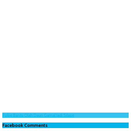
Polije Bantu Olah Daun Gamal Jadi Silase
Facebook Comments