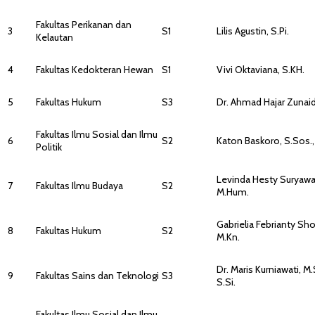
Fakultas Perikanan dan
3
S1
Lilis Agustin, S.Pi.
Kelautan
4
Fakultas Kedokteran Hewan
S1
Vivi Oktaviana, S.KH.
5
Fakultas Hukum
S3
Dr. Ahmad Hajar Zunaidi
Fakultas Ilmu Sosial dan Ilmu
6
S2
Katon Baskoro, S.Sos.,
Politik
Levinda Hesty Suryawar
7
Fakultas Ilmu Budaya
S2
M.Hum.
Gabrielia Febrianty Shof
8
Fakultas Hukum
S2
M.Kn.
Dr. Maris Kurniawati, M.S
9
Fakultas Sains dan Teknologi
S3
S.Si.
Fakultas Ilmu Sosial dan Ilmu