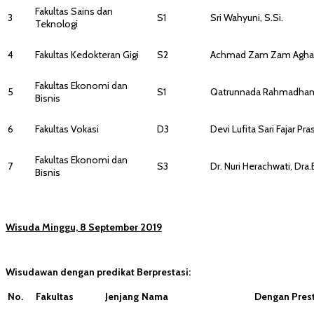
Fakultas Sains dan
3
S1
Sri Wahyuni, S.Si.
Teknologi
4
Fakultas Kedokteran Gigi
S2
Achmad Zam Zam Aghasy
Fakultas Ekonomi dan
5
S1
Qatrunnada Rahmadhani,
Bisnis
6
Fakultas Vokasi
D3
Devi Lufita Sari Fajar Pras
Fakultas Ekonomi dan
7
S3
Dr. Nuri Herachwati, Dra.E
Bisnis
Wisuda Minggu, 8 September 2019
Wisudawan dengan predikat Berprestasi:
No.
Fakultas
Jenjang
Nama
Dengan Prest