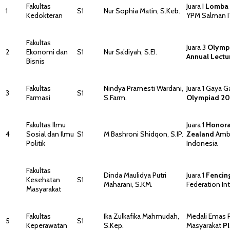
Fakultas
Juara I
Lomba 
1
S1
Nur Sophia Matin, S.Keb.
Kedokteran
YPM Salman 
Fakultas
Juara 3
Olympi
2
Ekonomi dan
S1
Nur Sa’diyah, S.EI.
Annual Lect
Bisnis
Fakultas
Nindya Pramesti Wardani,
Juara 1 Gaya G
3
S1
Farmasi
S.Farm.
Olympiad 20
Fakultas Ilmu
Juara 1
Honora
4
Sosial dan Ilmu
S1
M Bashroni Shidqon, S.IP.
Zealand
Amba
Politik
Indonesia
Fakultas
Dinda Maulidya Putri
Juara 1
Fencin
Kesehatan
S1
Maharani, S.KM.
Federation In
Masyarakat
Fakultas
Ika Zulkafika Mahmudah,
Medali Emas 
5
S1
Keperawatan
S.Kep.
Masyarakat
P