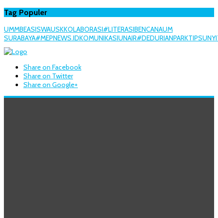
Tag Populer
UMM
BEASISWA
USK
KOLABORASI
#LITERASI
BENCANA
UM
SURABAYA
#MEPNEWS.ID
KOMUNIKASI
UNAIR
#DEDURIANPARK
TIPS
UNY
Share on Facebook
Share on Twitter
Share on Google+