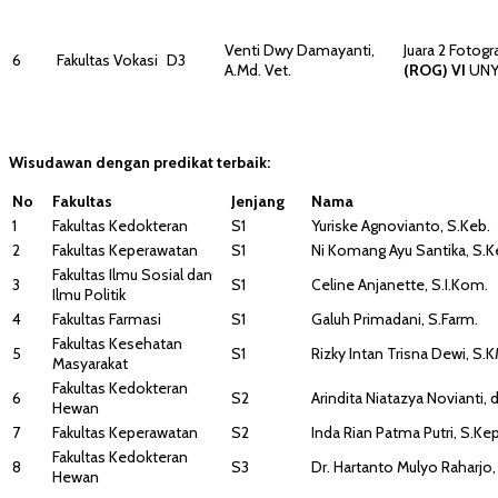
Venti Dwy Damayanti,
Juara 2 Fotogr
6
Fakultas Vokasi
D3
A.Md. Vet.
(ROG) VI
UN
Wisudawan dengan predikat terbaik:
No
Fakultas
Jenjang
Nama
1
Fakultas Kedokteran
S1
Yuriske Agnovianto, S.Keb.
2
Fakultas Keperawatan
S1
Ni Komang Ayu Santika, S.K
Fakultas Ilmu Sosial dan
3
S1
Celine Anjanette, S.I.Kom.
Ilmu Politik
4
Fakultas Farmasi
S1
Galuh Primadani, S.Farm.
Fakultas Kesehatan
5
S1
Rizky Intan Trisna Dewi, S.K
Masyarakat
Fakultas Kedokteran
6
S2
Arindita Niatazya Novianti, d
Hewan
7
Fakultas Keperawatan
S2
Inda Rian Patma Putri, S.Kep
Fakultas Kedokteran
8
S3
Dr. Hartanto Mulyo Raharjo, 
Hewan