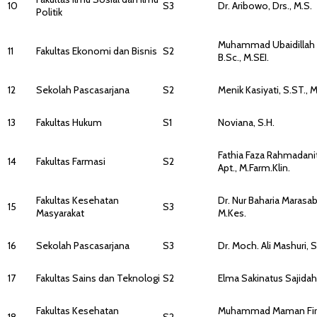
10
S3
Dr. Aribowo, Drs., M.S.
Politik
Muhammad Ubaidillah 
11
Fakultas Ekonomi dan Bisnis
S2
B.Sc., M.SEI.
12
Sekolah Pascasarjana
S2
Menik Kasiyati, S.ST., 
13
Fakultas Hukum
S1
Noviana, S.H.
Fathia Faza Rahmadanit
14
Fakultas Farmasi
S2
Apt., M.Farm.Klin.
Fakultas Kesehatan
Dr. Nur Baharia Marasab
15
S3
Masyarakat
M.Kes.
16
Sekolah Pascasarjana
S3
Dr. Moch. Ali Mashuri, S
17
Fakultas Sains dan Teknologi
S2
Elma Sakinatus Sajidah, 
Fakultas Kesehatan
Muhammad Maman Fir
18
S2