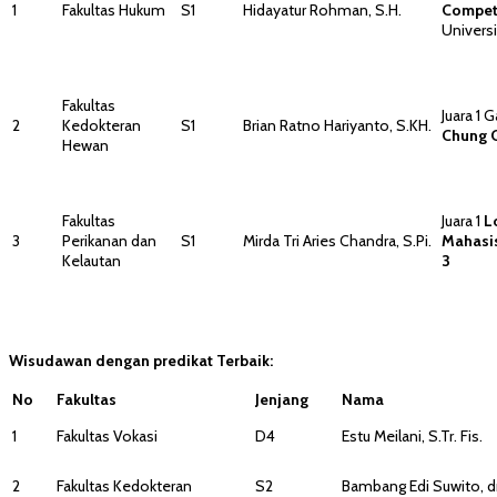
1
Fakultas Hukum
S1
Hidayatur Rohman, S.H.
Compet
Univers
Fakultas
Juara 1 
2
Kedokteran
S1
Brian Ratno Hariyanto, S.KH.
Chung 
Hewan
Fakultas
Juara 1
L
3
Perikanan dan
S1
Mirda Tri Aries Chandra, S.Pi.
Mahasi
Kelautan
3
Wisudawan dengan predikat
T
erbaik:
No
Fakultas
Jenjang
Nama
1
Fakultas Vokasi
D4
Estu Meilani, S.Tr. Fis.
2
Fakultas Kedokteran
S2
Bambang Edi Suwito, dr.