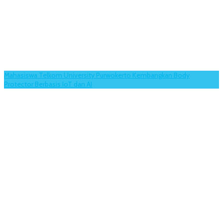
Mahasiswa Telkom University Purwokerto Kembangkan Body
Protector Berbasis IoT dan AI