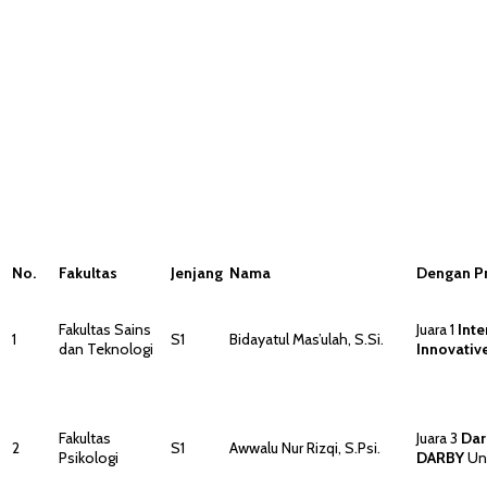
No.
Fakultas
Jenjang
Nama
Dengan Pr
Fakultas Sains
Juara 1
Inte
1
S1
Bidayatul Mas’ulah, S.Si.
dan Teknologi
Innovativ
Fakultas
Juara 3
Dar
2
S1
Awwalu Nur Rizqi, S.Psi.
Psikologi
DARBY
Uni