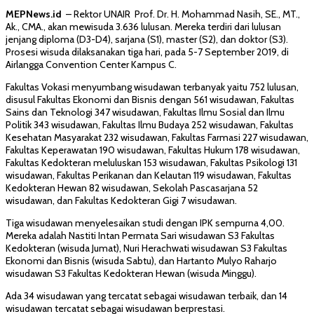
MEPNews.id
– Rektor UNAIR Prof. Dr. H. Mohammad Nasih, SE., MT.,
Ak., CMA., akan mewisuda 3.636 lulusan. Mereka terdiri dari lulusan
jenjang diploma (D3-D4), sarjana (S1), master (S2), dan doktor (S3).
Prosesi wisuda dilaksanakan tiga hari, pada 5-7 September 2019, di
Airlangga Convention Center Kampus C.
Fakultas Vokasi menyumbang wisudawan terbanyak yaitu 752 lulusan,
disusul Fakultas Ekonomi dan Bisnis dengan 561 wisudawan, Fakultas
Sains dan Teknologi 347 wisudawan, Fakultas Ilmu Sosial dan Ilmu
Politik 343 wisudawan, Fakultas Ilmu Budaya 252 wisudawan, Fakultas
Kesehatan Masyarakat 232 wisudawan, Fakultas Farmasi 227 wisudawan,
Fakultas Keperawatan 190 wisudawan, Fakultas Hukum 178 wisudawan,
Fakultas Kedokteran meluluskan 153 wisudawan, Fakultas Psikologi 131
wisudawan, Fakultas Perikanan dan Kelautan 119 wisudawan, Fakultas
Kedokteran Hewan 82 wisudawan, Sekolah Pascasarjana 52
wisudawan, dan Fakultas Kedokteran Gigi 7 wisudawan.
Tiga wisudawan menyelesaikan studi dengan IPK sempurna 4,00.
Mereka adalah Nastiti Intan Permata Sari wisudawan S3 Fakultas
Kedokteran (wisuda Jumat), Nuri Herachwati wisudawan S3 Fakultas
Ekonomi dan Bisnis (wisuda Sabtu), dan Hartanto Mulyo Raharjo
wisudawan S3 Fakultas Kedokteran Hewan (wisuda Minggu).
Ada 34 wisudawan yang tercatat sebagai wisudawan terbaik, dan 14
wisudawan tercatat sebagai wisudawan berprestasi.