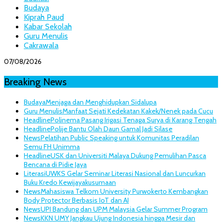
Budaya
Kiprah Paud
Kabar Sekolah
Guru Menulis
Cakrawala
07/08/2026
Breaking News
Budaya
Menjaga dan Menghidupkan Sidalupa
Guru Menulis
Manfaat Sejati Kedekatan Kakek/Nenek pada Cucu
Headline
Polinema Pasang Irigasi Tenaga Surya di Karang Tengah
Headline
Polije Bantu Olah Daun Gamal Jadi Silase
News
Pelatihan Public Speaking untuk Komunitas Peradilan
Semu FH Unimma
Headline
USK dan Universiti Malaya Dukung Pemulihan Pasca
Bencana di Pidie Jaya
Literasi
UWKS Gelar Seminar Literasi Nasional dan Luncurkan
Buku Kredo Kewijayakusumaan
News
Mahasiswa Telkom University Purwokerto Kembangkan
Body Protector Berbasis IoT dan AI
News
UPI Bandung dan UPM Malaysia Gelar Summer Program
News
KKN UMY Jangkau Ujung Indonesia hingga Mesir dan