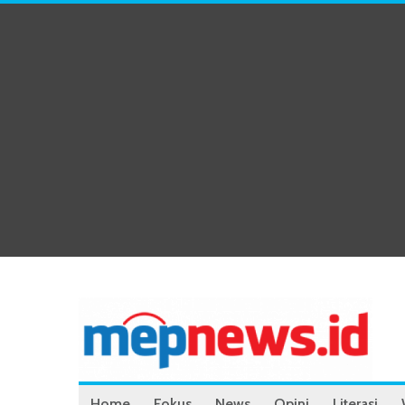
Home
Fokus
News
Opini
Literasi