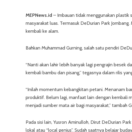
MEPNews.id
– Imbauan tidak menggunakan plastik s
masyarakat luas. Termasuk DeDurian Park Jombang
kembali ke alam.
Bahkan Muhammad Gurning, salah satu pendiri DeDuri
“Nanti akan lahir lebih banyak lagi pengrajin bes
kembali bambu dan pisang,” tegasnya dalam rilis yang
“Inilah momentum kebangkitan petani. Menanam bamb
produktif. Belum lagi, manfaat lain dengan kembali
menjadi sumber mata air bagi masyarakat,” tambah Gu
Pada sisi lain, Yusron Aminulloh, Dirut DeDurian Park 
lokal atau “local genius”. Sudah saatnya belajar bu