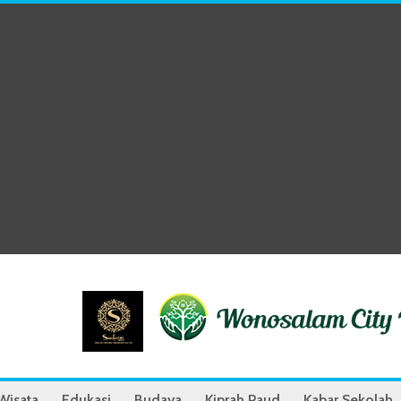
Wisata
Edukasi
Budaya
Kiprah Paud
Kabar Sekolah