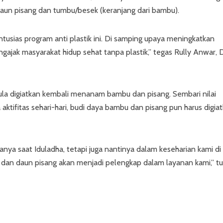
 daun pisang dan tumbu/besek (keranjang dari bambu).
sias program anti plastik ini. Di samping upaya meningkatkan
gajak masyarakat hidup sehat tanpa plastik,” tegas Rully Anwar, 
la digiatkan kembali menanam bambu dan pisang. Sembari nilai
tifitas sehari-hari, budi daya bambu dan pisang pun harus digia
hanya saat Iduladha, tetapi juga nantinya dalam keseharian kami di
 dan daun pisang akan menjadi pelengkap dalam layanan kami,” t