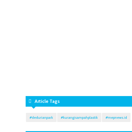
Article Tags
#dedurianpark
#kurangisampahplastik
#mepnews.id