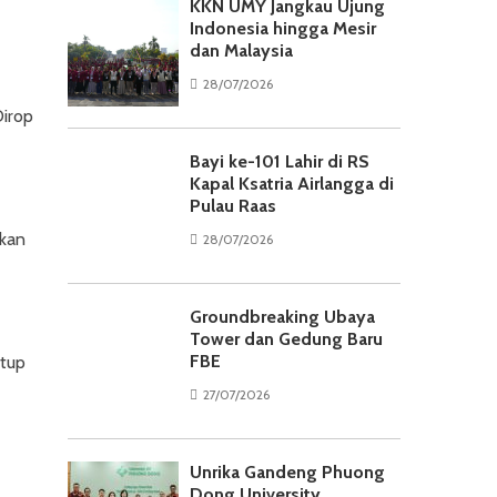
KKN UMY Jangkau Ujung
Indonesia hingga Mesir
dan Malaysia
28/07/2026
Dirop
Bayi ke-101 Lahir di RS
Kapal Ksatria Airlangga di
Pulau Raas
tkan
28/07/2026
Groundbreaking Ubaya
Tower dan Gedung Baru
FBE
utup
27/07/2026
Unrika Gandeng Phuong
Dong University