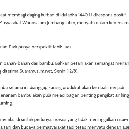
aat membagi daging kurban di Iduladha 1440 H direspons positif
. Masyarakat Wonosalam Jombang Jatim, menyatu dalam kebersa
an Park punya perspektif lebih luas.
ek dan bahan-bahan dari bambu. Bahkan petani akan semangat men
 diterima Suaramuslim.net, Senin (12/8).
u selama ini dianggap kurang produktif akan kembali menjadi
 menanam bambu akan pula mejadi bagian penting pengikat air hin
rning..
menilai, di sinilah perlunya inovasi yang tidak meninggalkan nilai-n
daya tani dan budaya bermasyarakat tapi tetap menyatu dengan ala