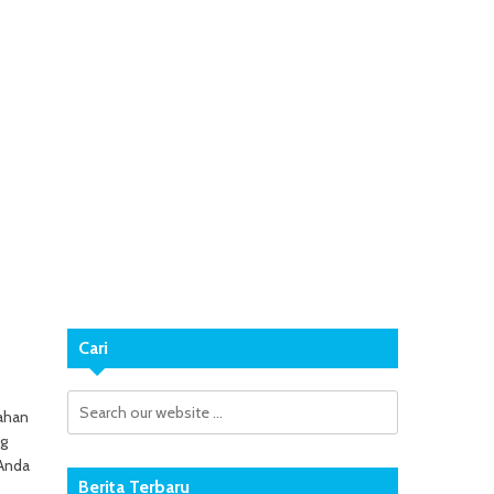
Cari
tahan
ng
 Anda
Berita Terbaru