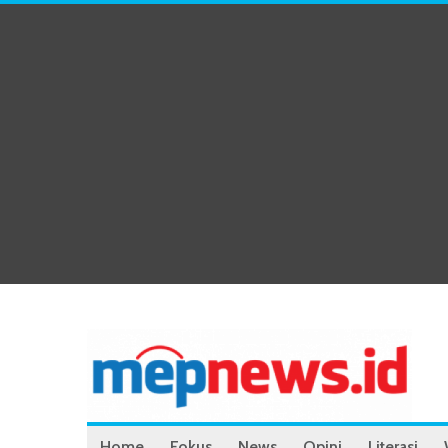
Home
Fokus
News
Opini
Literasi