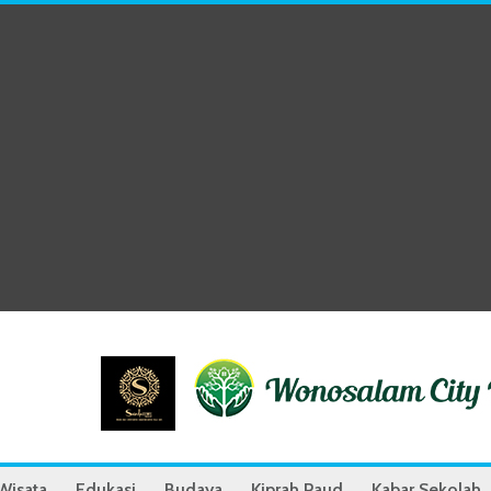
Wisata
Edukasi
Budaya
Kiprah Paud
Kabar Sekolah