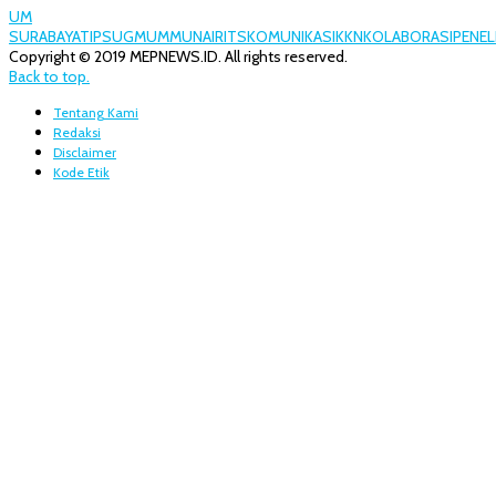
UM
SURABAYA
TIPS
UGM
UMM
UNAIR
ITS
KOMUNIKASI
KKN
KOLABORASI
PENEL
Copyright © 2019 MEPNEWS.ID. All rights reserved.
Back to top.
Tentang Kami
Redaksi
Disclaimer
Kode Etik