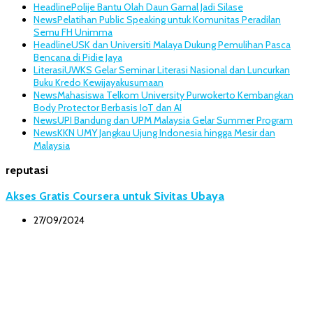
Headline
Polije Bantu Olah Daun Gamal Jadi Silase
News
Pelatihan Public Speaking untuk Komunitas Peradilan
Semu FH Unimma
Headline
USK dan Universiti Malaya Dukung Pemulihan Pasca
Bencana di Pidie Jaya
Literasi
UWKS Gelar Seminar Literasi Nasional dan Luncurkan
Buku Kredo Kewijayakusumaan
News
Mahasiswa Telkom University Purwokerto Kembangkan
Body Protector Berbasis IoT dan AI
News
UPI Bandung dan UPM Malaysia Gelar Summer Program
News
KKN UMY Jangkau Ujung Indonesia hingga Mesir dan
Malaysia
reputasi
Akses Gratis Coursera untuk Sivitas Ubaya
27/09/2024