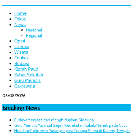
Home
Fokus
News
Nasional
Regional
Opini
Literasi
Wisata
Edukasi
Budaya
Kiprah Paud
Kabar Sekolah
Guru Menulis
Cakrawala
06/08/2026
Breaking News
Budaya
Menjaga dan Menghidupkan Sidalupa
Guru Menulis
Manfaat Sejati Kedekatan Kakek/Nenek pada Cucu
Headline
Polinema Pasang Irigasi Tenaga Surya di Karang Tengah