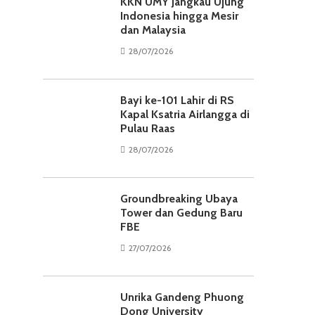
KKN UMY Jangkau Ujung
Indonesia hingga Mesir
dan Malaysia
28/07/2026
Bayi ke-101 Lahir di RS
Kapal Ksatria Airlangga di
Pulau Raas
28/07/2026
Groundbreaking Ubaya
Tower dan Gedung Baru
FBE
27/07/2026
Unrika Gandeng Phuong
Dong University