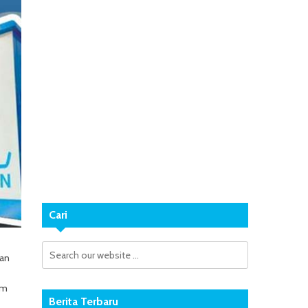
Cari
kan
um
Berita Terbaru