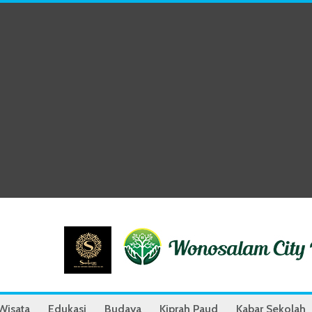
Wisata
Edukasi
Budaya
Kiprah Paud
Kabar Sekolah