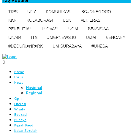
Tag Populer
TIPS
UNY
KOMUNIKASI
BOJONEGORO
KKN
KOLABORASI
USK
#LITERASI
PENELITIAN
INOVASI
UGM
BEASISWA
UNAIR
ITS
#MEPNEWS.ID
UMM
BENCANA
#DEDURIANPARK
UM SURABAYA
#UNESA
Home
Fokus
News
Nasional
Regional
Opini
Literasi
Wisata
Edukasi
Budaya
Kiprah Paud
Kabar Sekolah