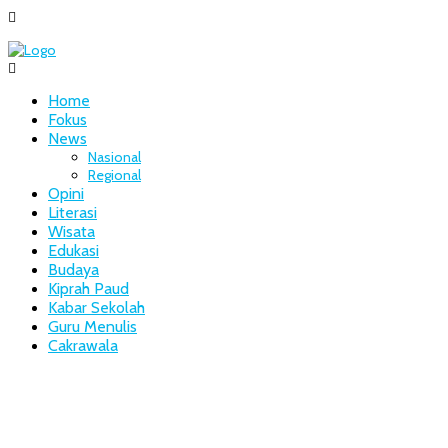
Home
Fokus
News
Nasional
Regional
Opini
Literasi
Wisata
Edukasi
Budaya
Kiprah Paud
Kabar Sekolah
Guru Menulis
Cakrawala