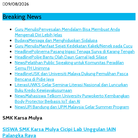
09/08/2026
Breaking News
Guru Menulis
Penyesalan Mendalam Bisa Membuat Anda
Mengenali Diri Lebih Jelas
Budaya
Menjaga dan Menghidupkan Sidalupa
Guru Menulis
Manfaat Sejati Kedekatan Kakek/Nenek pada Cucu
Headline
Polinema Pasang Irigasi Tenaga Surya di Karang Tengah
Headline
Polije Bantu Olah Daun Gamal Jadi Silase
News
Pelatihan Public Speaking untuk Komunitas Peradilan
Semu FH Unimma
Headline
USK dan Universiti Malaya Dukung Pemulihan Pasca
Bencana di Pidie Jaya
Literasi
UWKS Gelar Seminar Literasi Nasional dan Luncurkan
Buku Kredo Kewijayakusumaan
News
Mahasiswa Telkom University Purwokerto Kembangkan
Body Protector Berbasis IoT dan AI
News
UPI Bandung dan UPM Malaysia Gelar Summer Program
SMK Karsa Mulya
SISWA SMK Karsa Mulya Cicipi Lab Unggulan IAIN
Palangka Raya