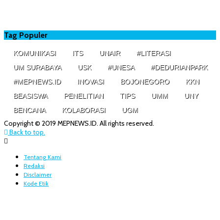
Tag Populer
KOMUNIKASI
ITS
UNAIR
#LITERASI
UM SURABAYA
USK
#UNESA
#DEDURIANPARK
#MEPNEWS.ID
INOVASI
BOJONEGORO
KKN
BEASISWA
PENELITIAN
TIPS
UMM
UNY
BENCANA
KOLABORASI
UGM
Copyright © 2019 MEPNEWS.ID. All rights reserved.
Back to top.
Tentang Kami
Redaksi
Disclaimer
Kode Etik