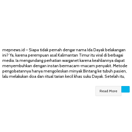
mepnews.id – Siapa tidak pernah dengar nama Ida Dayak belakangan
ini? Ya, karena perempuan asal Kalimantan Timur itu viral di berbagai
media. Ia mengundang perhatian warganet karena keahliannya dapat
menyembuhkan dengan instan bermacam-macam penyakit. Metode
pengobatannya hanya mengoleskan minyak Bintang ke tubuh pasien,
lalu melakukan doa dan ritual tarian kecil khas suku Dayak. Setelah itu,
Read More