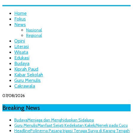
Home
Fokus
News
Nasional
Regional
Opini
Literasi
Wisata
Edukasi
Budaya
Kiprah Paud
Kabar Sekolah
Guru Menulis
Cakrawala
07/08/2026
Breaking News
Budaya
Menjaga dan Menghidupkan Sidalupa
Guru Menulis
Manfaat Sejati Kedekatan Kakek/Nenek pada Cucu
Headline
Polinema Pasang Irigasi Tenaga Surya di Karang Tengah