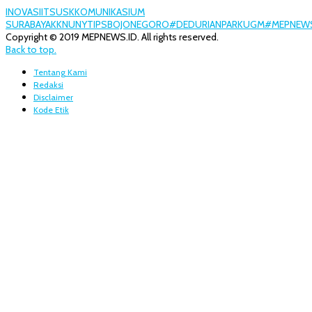
INOVASI
ITS
USK
KOMUNIKASI
UM
SURABAYA
KKN
UNY
TIPS
BOJONEGORO
#DEDURIANPARK
UGM
#MEPNEWS
Copyright © 2019 MEPNEWS.ID. All rights reserved.
Back to top.
Tentang Kami
Redaksi
Disclaimer
Kode Etik