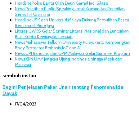
Headline
Polije Bantu Olah Daun Gamal Jadi Silase
News
Pelatihan Public Speaking untuk Komunitas Peradilan
Semu FH Unimma
Headline
USK dan Universiti Malaya Dukung Pemulihan Pasca
Bencana di Pidie Jaya
Literasi
UWKS Gelar Seminar Literasi Nasional dan Luncurkan
Buku Kredo Kewijayakusumaan
News
Mahasiswa Telkom University Purwokerto Kembangkan
Body Protector Berbasis IoT dan AI
News
UPI Bandung dan UPM Malaysia Gelar Summer Program
News
KKN UMY Jangkau Ujung Indonesia hingga Mesir dan
Malaysia
sembuh instan
Begini Penjelasan Pakar Unair tentang Fenomena Ida
Dayak
17/04/2023