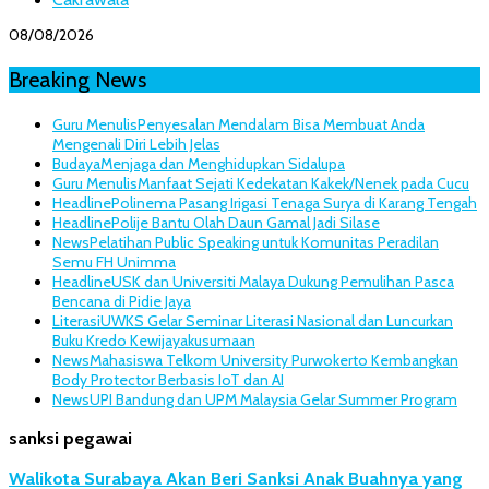
08/08/2026
Breaking News
Guru Menulis
Penyesalan Mendalam Bisa Membuat Anda
Mengenali Diri Lebih Jelas
Budaya
Menjaga dan Menghidupkan Sidalupa
Guru Menulis
Manfaat Sejati Kedekatan Kakek/Nenek pada Cucu
Headline
Polinema Pasang Irigasi Tenaga Surya di Karang Tengah
Headline
Polije Bantu Olah Daun Gamal Jadi Silase
News
Pelatihan Public Speaking untuk Komunitas Peradilan
Semu FH Unimma
Headline
USK dan Universiti Malaya Dukung Pemulihan Pasca
Bencana di Pidie Jaya
Literasi
UWKS Gelar Seminar Literasi Nasional dan Luncurkan
Buku Kredo Kewijayakusumaan
News
Mahasiswa Telkom University Purwokerto Kembangkan
Body Protector Berbasis IoT dan AI
News
UPI Bandung dan UPM Malaysia Gelar Summer Program
sanksi pegawai
Walikota Surabaya Akan Beri Sanksi Anak Buahnya yang