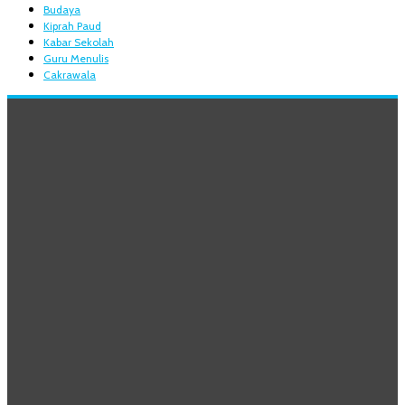
Budaya
Kiprah Paud
Kabar Sekolah
Guru Menulis
Cakrawala