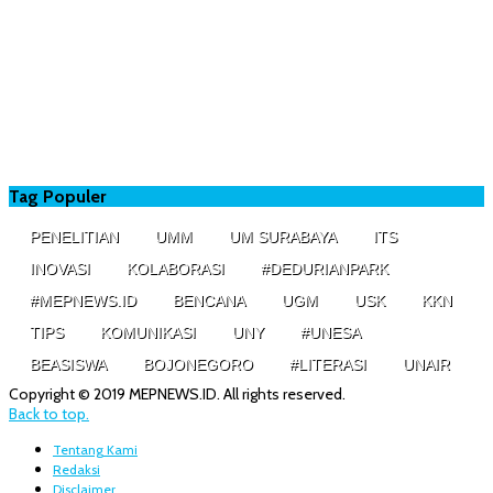
Tag Populer
PENELITIAN
UMM
UM SURABAYA
ITS
INOVASI
KOLABORASI
#DEDURIANPARK
#MEPNEWS.ID
BENCANA
UGM
USK
KKN
TIPS
KOMUNIKASI
UNY
#UNESA
BEASISWA
BOJONEGORO
#LITERASI
UNAIR
Copyright © 2019 MEPNEWS.ID. All rights reserved.
Back to top.
Tentang Kami
Redaksi
Disclaimer