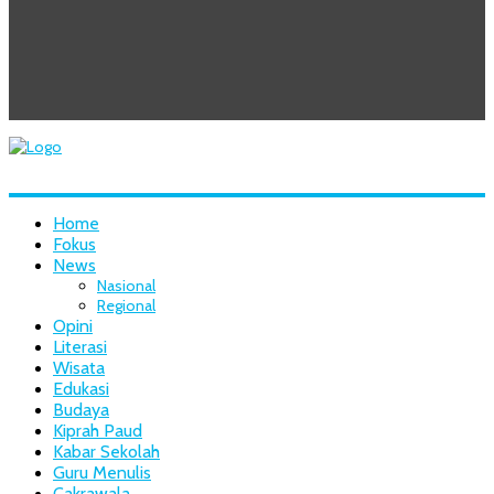
Home
Fokus
News
Nasional
Regional
Opini
Literasi
Wisata
Edukasi
Budaya
Kiprah Paud
Kabar Sekolah
Guru Menulis
Cakrawala