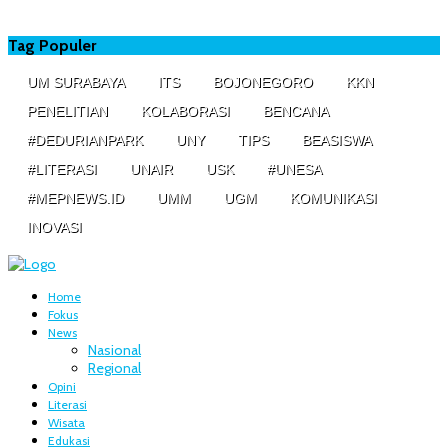
Tag Populer
UM SURABAYA
ITS
BOJONEGORO
KKN
PENELITIAN
KOLABORASI
BENCANA
#DEDURIANPARK
UNY
TIPS
BEASISWA
#LITERASI
UNAIR
USK
#UNESA
#MEPNEWS.ID
UMM
UGM
KOMUNIKASI
INOVASI
Home
Fokus
News
Nasional
Regional
Opini
Literasi
Wisata
Edukasi