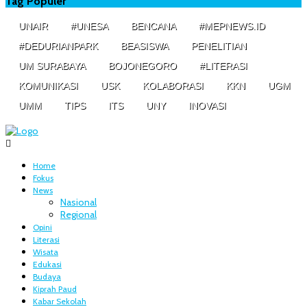
Tag Populer
UNAIR
#UNESA
BENCANA
#MEPNEWS.ID
#DEDURIANPARK
BEASISWA
PENELITIAN
UM SURABAYA
BOJONEGORO
#LITERASI
KOMUNIKASI
USK
KOLABORASI
KKN
UGM
UMM
TIPS
ITS
UNY
INOVASI
Home
Fokus
News
Nasional
Regional
Opini
Literasi
Wisata
Edukasi
Budaya
Kiprah Paud
Kabar Sekolah