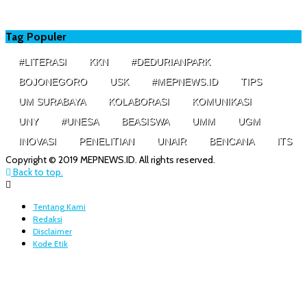
Tag Populer
#LITERASI
KKN
#DEDURIANPARK
BOJONEGORO
USK
#MEPNEWS.ID
TIPS
UM SURABAYA
KOLABORASI
KOMUNIKASI
UNY
#UNESA
BEASISWA
UMM
UGM
INOVASI
PENELITIAN
UNAIR
BENCANA
ITS
Copyright © 2019 MEPNEWS.ID. All rights reserved.
Back to top.
Tentang Kami
Redaksi
Disclaimer
Kode Etik