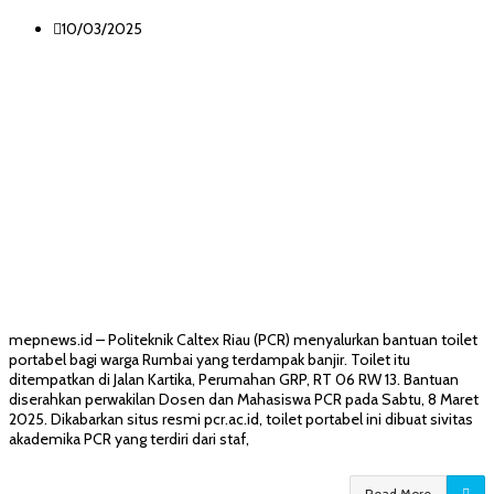
10/03/2025
mepnews.id – Politeknik Caltex Riau (PCR) menyalurkan bantuan toilet
portabel bagi warga Rumbai yang terdampak banjir. Toilet itu
ditempatkan di Jalan Kartika, Perumahan GRP, RT 06 RW 13. Bantuan
diserahkan perwakilan Dosen dan Mahasiswa PCR pada Sabtu, 8 Maret
2025. Dikabarkan situs resmi pcr.ac.id, toilet portabel ini dibuat sivitas
akademika PCR yang terdiri dari staf,
Read More