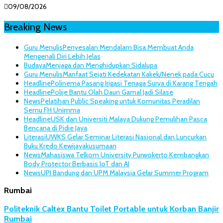
09/08/2026
Breaking News
Guru Menulis
Penyesalan Mendalam Bisa Membuat Anda
Mengenali Diri Lebih Jelas
Budaya
Menjaga dan Menghidupkan Sidalupa
Guru Menulis
Manfaat Sejati Kedekatan Kakek/Nenek pada Cucu
Headline
Polinema Pasang Irigasi Tenaga Surya di Karang Tengah
Headline
Polije Bantu Olah Daun Gamal Jadi Silase
News
Pelatihan Public Speaking untuk Komunitas Peradilan
Semu FH Unimma
Headline
USK dan Universiti Malaya Dukung Pemulihan Pasca
Bencana di Pidie Jaya
Literasi
UWKS Gelar Seminar Literasi Nasional dan Luncurkan
Buku Kredo Kewijayakusumaan
News
Mahasiswa Telkom University Purwokerto Kembangkan
Body Protector Berbasis IoT dan AI
News
UPI Bandung dan UPM Malaysia Gelar Summer Program
Rumbai
Politeknik Caltex Bantu Toilet Portable untuk Korban Banjir
Rumbai