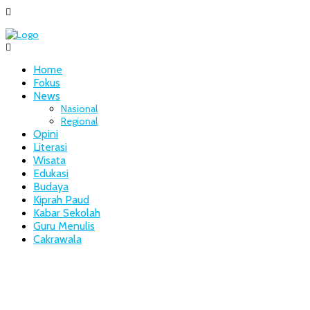
Home
Fokus
News
Nasional
Regional
Opini
Literasi
Wisata
Edukasi
Budaya
Kiprah Paud
Kabar Sekolah
Guru Menulis
Cakrawala