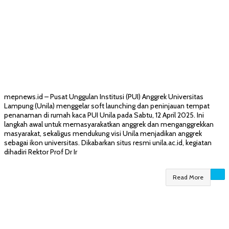
mepnews.id – Pusat Unggulan Institusi (PUI) Anggrek Universitas
Lampung (Unila) menggelar soft launching dan peninjauan tempat
penanaman di rumah kaca PUI Unila pada Sabtu, 12 April 2025. Ini
langkah awal untuk memasyarakatkan anggrek dan menganggrekkan
masyarakat, sekaligus mendukung visi Unila menjadikan anggrek
sebagai ikon universitas. Dikabarkan situs resmi unila.ac.id, kegiatan
dihadiri Rektor Prof Dr Ir
Read More