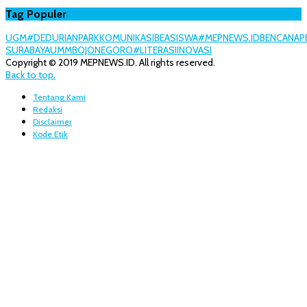
Tag Populer
UGM
#DEDURIANPARK
KOMUNIKASI
BEASISWA
#MEPNEWS.ID
BENCANA
P
SURABAYA
UMM
BOJONEGORO
#LITERASI
INOVASI
Copyright © 2019 MEPNEWS.ID. All rights reserved.
Back to top.
Tentang Kami
Redaksi
Disclaimer
Kode Etik