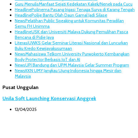
Guru Menulis
Manfaat Sejati Kedekatan Kakek/Nenek pada Cucu
Headline
Polinema Pasang Irigasi Tenaga Surya di Karang Tengah
Headline
Polije Bantu Olah Daun Gamal Jadi Silase
News
Pelatihan Public Speaking untuk Komunitas Peradilan
Semu FH Unimma
Headline
USK dan Universiti Malaya Dukung Pemulihan Pasca
Bencana di Pidie Jaya
Literasi
UWKS Gelar Seminar Literasi Nasional dan Luncurkan
Buku Kredo Kewijayakusumaan
News
Mahasiswa Telkom University Purwokerto Kembangkan
Body Protector Berbasis IoT dan AI
News
UPI Bandung dan UPM Malaysia Gelar Summer Program
News
KKN UMY Jangkau Ujung Indonesia hingga Mesir dan
Malaysia
Pusat Unggulan
Unila Soft Launching Konservasi Anggrek
12/04/2025