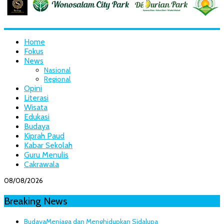
Home
Fokus
News
Nasional
Regional
Opini
Literasi
Wisata
Edukasi
Budaya
Kiprah Paud
Kabar Sekolah
Guru Menulis
Cakrawala
08/08/2026
Breaking News
Budaya
Menjaga dan Menghidupkan Sidalupa