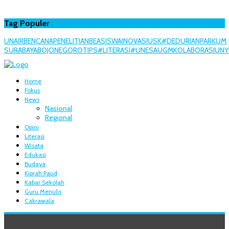
Tag Populer
UNAIR
BENCANA
PENELITIAN
BEASISWA
INOVASI
USK
#DEDURIANPARK
UM
SURABAYA
BOJONEGORO
TIPS
#LITERASI
#UNESA
UGM
KOLABORASI
UNY
Home
Fokus
News
Nasional
Regional
Opini
Literasi
Wisata
Edukasi
Budaya
Kiprah Paud
Kabar Sekolah
Guru Menulis
Cakrawala