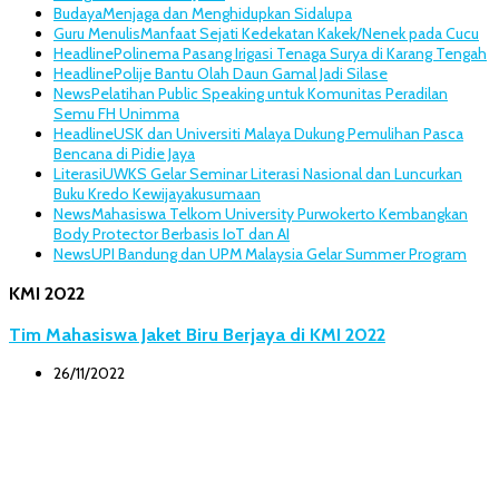
Budaya
Menjaga dan Menghidupkan Sidalupa
Guru Menulis
Manfaat Sejati Kedekatan Kakek/Nenek pada Cucu
Headline
Polinema Pasang Irigasi Tenaga Surya di Karang Tengah
Headline
Polije Bantu Olah Daun Gamal Jadi Silase
News
Pelatihan Public Speaking untuk Komunitas Peradilan
Semu FH Unimma
Headline
USK dan Universiti Malaya Dukung Pemulihan Pasca
Bencana di Pidie Jaya
Literasi
UWKS Gelar Seminar Literasi Nasional dan Luncurkan
Buku Kredo Kewijayakusumaan
News
Mahasiswa Telkom University Purwokerto Kembangkan
Body Protector Berbasis IoT dan AI
News
UPI Bandung dan UPM Malaysia Gelar Summer Program
KMI 2022
Tim Mahasiswa Jaket Biru Berjaya di KMI 2022
26/11/2022