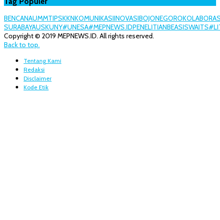
Tag Populer
BENCANA
UMM
TIPS
KKN
KOMUNIKASI
INOVASI
BOJONEGORO
KOLABORAS
SURABAYA
USK
UNY
#UNESA
#MEPNEWS.ID
PENELITIAN
BEASISWA
ITS
#LI
Copyright © 2019 MEPNEWS.ID. All rights reserved.
Back to top.
Tentang Kami
Redaksi
Disclaimer
Kode Etik