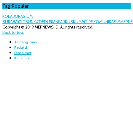
Tag Populer
KOLABORASI
UM
SURABAYA
ITS
UNY
#DEDURIANPARK
USK
UMM
TIPS
KOMUNIKASI
#MEPNE
Copyright © 2019 MEPNEWS.ID. All rights reserved.
Back to top.
Tentang Kami
Redaksi
Disclaimer
Kode Etik