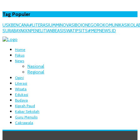
Tag Populer
USK
BENCANA
#LITERASI
UMM
INOVASI
BOJONEGORO
KOMUNIKASI
KOLA
SURABAYA
KKN
PENELITIAN
BEASISWA
TIPS
ITS
#MEPNEWS.ID
Home
Fokus
News
Nasional
Regional
Opini
Literasi
Wisata
Edukasi
Budaya
Kiprah Paud
Kabar Sekolah
Guru Menulis
Cakrawala