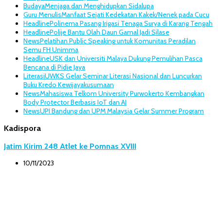
Budaya
Menjaga dan Menghidupkan Sidalupa
Guru Menulis
Manfaat Sejati Kedekatan Kakek/Nenek pada Cucu
Headline
Polinema Pasang Irigasi Tenaga Surya di Karang Tengah
Headline
Polije Bantu Olah Daun Gamal Jadi Silase
News
Pelatihan Public Speaking untuk Komunitas Peradilan
Semu FH Unimma
Headline
USK dan Universiti Malaya Dukung Pemulihan Pasca
Bencana di Pidie Jaya
Literasi
UWKS Gelar Seminar Literasi Nasional dan Luncurkan
Buku Kredo Kewijayakusumaan
News
Mahasiswa Telkom University Purwokerto Kembangkan
Body Protector Berbasis IoT dan AI
News
UPI Bandung dan UPM Malaysia Gelar Summer Program
Kadispora
Jatim Kirim 248 Atlet ke Pomnas XVIII
10/11/2023