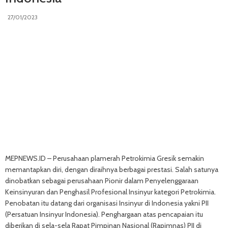
27/01/2023
MEPNEWS.ID – Perusahaan plamerah Petrokimia Gresik semakin
memantapkan diri, dengan diraihnya berbagai prestasi. Salah satunya
dinobatkan sebagai perusahaan Pionir dalam Penyelenggaraan
Keinsinyuran dan Penghasil Profesional Insinyur kategori Petrokimia.
Penobatan itu datang dari organisasi Insinyur di Indonesia yakni PII
(Persatuan Insinyur Indonesia). Penghargaan atas pencapaian itu
diberikan di sela-sela Rapat Pimpinan Nasional (Rapimnas) PII di