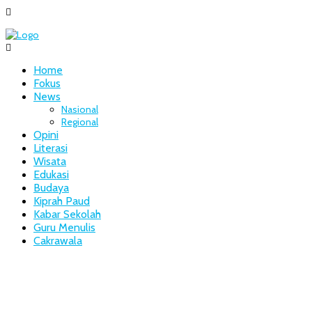
Home
Fokus
News
Nasional
Regional
Opini
Literasi
Wisata
Edukasi
Budaya
Kiprah Paud
Kabar Sekolah
Guru Menulis
Cakrawala