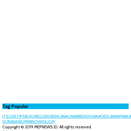
Tag Populer
ITS
USK
TIPS
BOJONEGORO
BENCANA
UNAIR
BEASISWA
#DEDURIANPARK
SURABAYA
UMM
INOVASI
UGM
Copyright © 2019 MEPNEWS.ID. All rights reserved.