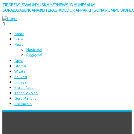
TIPS
BEASISWA
UNY
USK
#MEPNEWS.ID
#UNESA
UM
SURABAYA
BENCANA
#LITERASI
#DEDURIANPARK
ITS
UNAIR
UMM
BOJONE
Home
Fokus
News
Nasional
Regional
Opini
Literasi
Wisata
Edukasi
Budaya
Kiprah Paud
Kabar Sekolah
Guru Menulis
Cakrawala