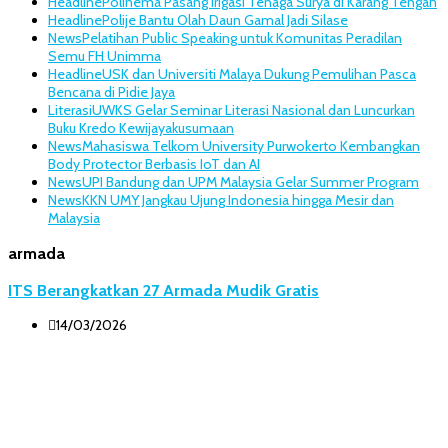
Headline
Polinema Pasang Irigasi Tenaga Surya di Karang Tengah
Headline
Polije Bantu Olah Daun Gamal Jadi Silase
News
Pelatihan Public Speaking untuk Komunitas Peradilan
Semu FH Unimma
Headline
USK dan Universiti Malaya Dukung Pemulihan Pasca
Bencana di Pidie Jaya
Literasi
UWKS Gelar Seminar Literasi Nasional dan Luncurkan
Buku Kredo Kewijayakusumaan
News
Mahasiswa Telkom University Purwokerto Kembangkan
Body Protector Berbasis IoT dan AI
News
UPI Bandung dan UPM Malaysia Gelar Summer Program
News
KKN UMY Jangkau Ujung Indonesia hingga Mesir dan
Malaysia
armada
ITS Berangkatkan 27 Armada Mudik Gratis
14/03/2026