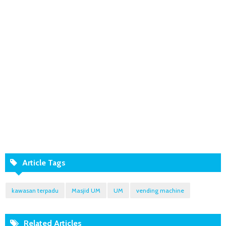
Article Tags
kawasan terpadu
Masjid UM
UM
vending machine
Related Articles