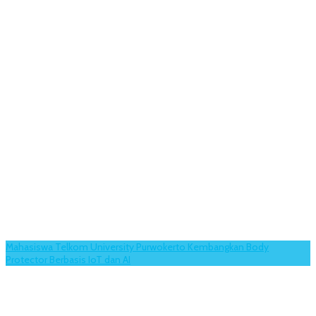
Mahasiswa Telkom University Purwokerto Kembangkan Body
Protector Berbasis IoT dan AI