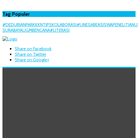
Tag Populer
#DEDURIANPARK
KKN
TIPS
KOLABORASI
#UNESA
BEASISWA
PENELITIAN
U
SURABAYA
UGM
BENCANA
#LITERASI
Share on Facebook
Share on Twitter
Share on Google+