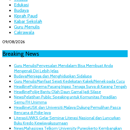
Edukasi
Budaya
Kiprah Paud
Kabar Sekolah
Guru Menulis
Cakrawala
09/08/2026
Breaking News
Guru Menulis
Penyesalan Mendalam Bisa Membuat Anda
Mengenali Diri Lebih Jelas
Budaya
Menjaga dan Menghidupkan Sidalupa
Guru Menulis
Manfaat Sejati Kedekatan Kakek/Nenek pada Cucu
Headline
Polinema Pasang Irigasi Tenaga Surya di Karang Tengah
Headline
Polije Bantu Olah Daun Gamal Jadi Silase
News
Pelatihan Public Speaking untuk Komunitas Peradilan
Semu FH Unimma
Headline
USK dan Universiti Malaya Dukung Pemulihan Pasca
Bencana di Pidie Jaya
Literasi
UWKS Gelar Seminar Literasi Nasional dan Luncurkan
Buku Kredo Kewijayakusumaan
News
Mahasiswa Telkom University Purwokerto Kembangkan