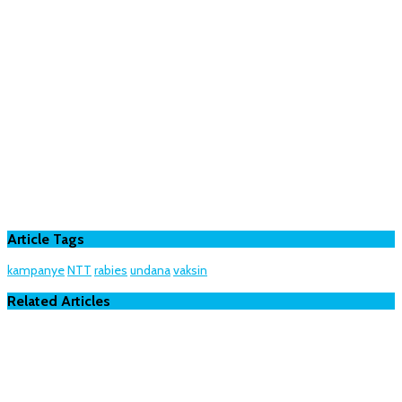
Article Tags
kampanye
NTT
rabies
undana
vaksin
Related Articles