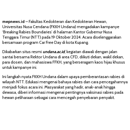
mepnews.id
– Fakultas Kedokteran dan Kedokteran Hewan,
Universitas Nusa Cendana (FKKH Undana) mengadakan kampanye
‘Breaking Rabies Boundaries’ di halaman Kantor Gubernur Nusa
Tenggara Timur (NTT) pada 19 Oktober 2024. Acara diselenggarakan
bersamaan program Car Free Day di kota Kupang.
Dikabarkan situs resmi
undana.ac.id
, kegiatan diawali dengan jalan
santai bersama Rektor Undana di area CFD, diikuti dekan, wakil dekan,
para dosen, dan mahasiswa FFKH, yang berseragam kaos hijau khusus
untuk kampanye ini.
Ini langkah nyata FKKH Undana dalam upaya pemberantasan rabies di
wilayah NTT. Edukasi mengenai bahaya rabies dan cara pencegahannya
menjadi fokus acara ini. Masyarakat yang hadir, anak-anak hingga
dewasa, diberi informasi mengenai pentingnya vaksinasi rabies pada
hewan peliharaan sebagai cara mencegah penyebaran penyakit.